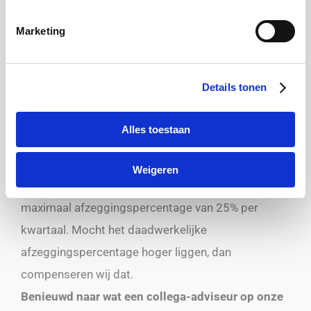
verschillende explainregelingen van geldverstrekkers
van haver tot gort? Dan is de mogelijkheid om
Marketing
ongefilterde hypotheekafspraken af te nemen het
overwegen waard. Onze ongefilterde
Details tonen
hypotheekafspraken kosten
€
210 zonder btw.
Gefilterde hypotheekafspraken: € 250
Alles toestaan
Onze gefilterde hypotheekafspraken kosten € 250
Weigeren
zonder btw. Wij geven hierbij een garantie op een
maximaal afzeggingspercentage van 25% per
kwartaal. Mocht het daadwerkelijke
afzeggingspercentage hoger liggen, dan
compenseren wij dat.
Benieuwd naar wat een collega-adviseur op onze