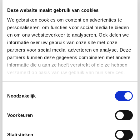
hypotheekafspraken. Wij plannen de afspraken in
Deze website maakt gebruik van cookies
op het tijdstip waarop u beschikbaar bent.
We gebruiken cookies om content en advertenties te
personaliseren, om functies voor social media te bieden
en om ons websiteverkeer te analyseren. Ook delen we
Prijs
informatie over uw gebruik van onze site met onze
partners voor social media, adverteren en analyse. Deze
partners kunnen deze gegevens combineren met andere
Standaard werken wij met prepaid betalingen. Het
informatie die u aan ze heeft verstrekt of die ze hebben
is onder voorwaarden mogelijk achteraf te betalen.
verzameld op basis van uw gebruik van hun services.
Ongefilterde hypotheekafspraken: € 210
Toestemmingsselectie
Noodzakelijk
Het is mogelijk om ongefilterde hypotheekafspraken
bij ons af te nemen. Een telefonische inventarisatie
Voorkeuren
is nooit 100% betrouwbaar, waardoor we er per
ongeluk ook waardevolle leads uitfilteren. Kent u de
Statistieken