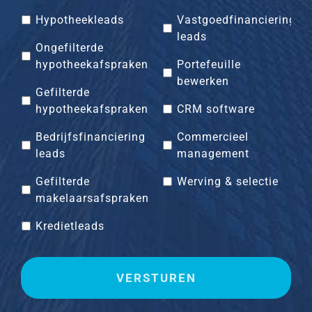
Hypotheekleads
Vastgoedfinanciering
leads
Ongefilterde
hypotheekafspraken
Portefeuille
bewerken
Gefilterde
hypotheekafspraken
CRM software
Bedrijfsfinanciering
Commercieel
leads
management
Gefilterde
Werving & selectie
makelaarsafspraken
Kredietleads